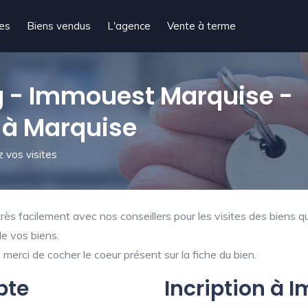
tes
Biens vendus
L'agence
Vente à terme
 - Immouest Marquise -
 à Marquise
 vos visites
ès facilement avec nos conseillers pour les visites des biens qu
de vos biens.
merci de cocher le coeur présent sur la fiche du bien.
pte
Incription à