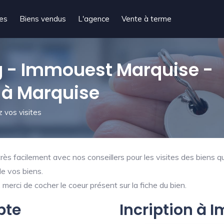
tes
Biens vendus
L'agence
Vente à terme
 - Immouest Marquise -
 à Marquise
 vos visites
ès facilement avec nos conseillers pour les visites des biens qu
de vos biens.
merci de cocher le coeur présent sur la fiche du bien.
pte
Incription à