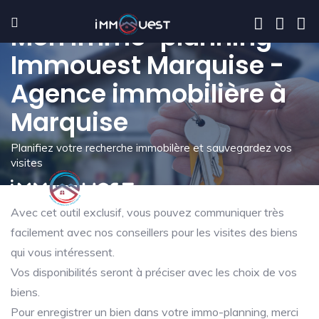
Mon immo-planning -
Immouest Marquise -
Agence immobilière à
Marquise
Planifiez votre recherche immobilère et sauvegardez vos
visites
Avec cet outil exclusif, vous pouvez communiquer très
facilement avec nos conseillers pour les visites des biens
qui vous intéressent.
Vos disponibilités seront à préciser avec les choix de vos
biens.
Pour enregistrer un bien dans votre immo-planning, merci