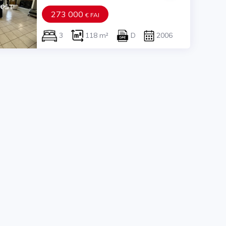
273 000
€ FAI
3
118 m²
D
2006