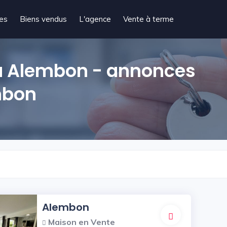
tes
Biens vendus
L'agence
Vente à terme
 à Alembon - annonces
mbon
Alembon
Maison en Vente