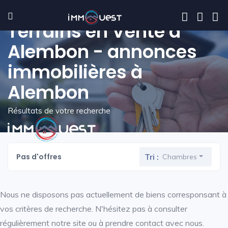
Terrains en Vente à
Alembon - annonces
immobilières à
Alembon
Résultats de votre recherche
Pas d'offres
Tri :
Chambres
Nous ne disposons pas actuellement de biens corresponsant à
vos critères de recherche. N'hésitez pas à consulter
régulièrement notre site ou à prendre contact avec nous.