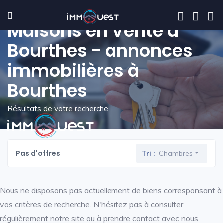
Maisons en Vente à
Bourthes - annonces
immobilières à
Bourthes
Résultats de votre recherche
Pas d'offres
Tri :
Chambres
Nous ne disposons pas actuellement de biens corresponsant à
vos critères de recherche. N'hésitez pas à consulter
régulièrement notre site ou à prendre contact avec nous.