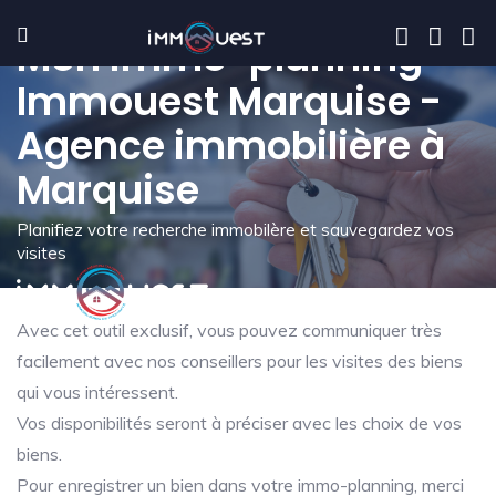
Mon immo-planning -
Immouest Marquise -
Agence immobilière à
Marquise
Planifiez votre recherche immobilère et sauvegardez vos
visites
Avec cet outil exclusif, vous pouvez communiquer très
facilement avec nos conseillers pour les visites des biens
qui vous intéressent.
Vos disponibilités seront à préciser avec les choix de vos
biens.
Pour enregistrer un bien dans votre immo-planning, merci