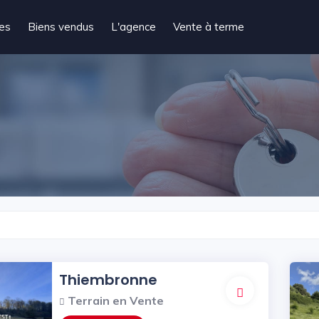
tes
Biens vendus
L'agence
Vente à terme
Thiembronne
Terrain en Vente