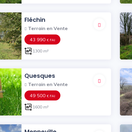
Fléchin
Terrain en Vente
43 990
€ FAI
1300 m²
Quesques
Terrain en Vente
49 500
€ FAI
1600 m²
Menneville