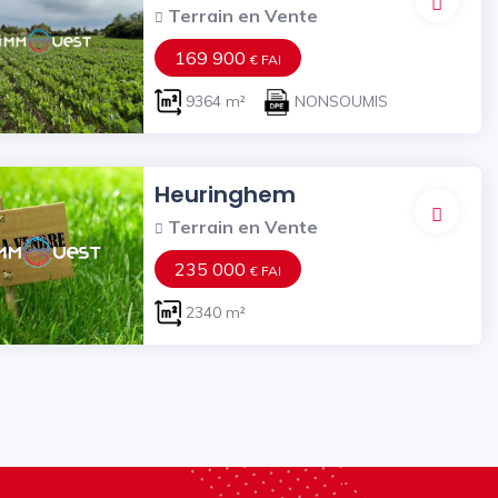
Terrain en Vente
169 900
€ FAI
9364 m²
NONSOUMIS
Heuringhem
Terrain en Vente
235 000
€ FAI
2340 m²