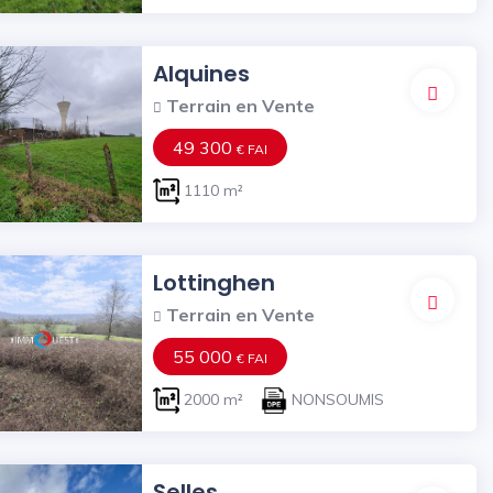
Alquines
Terrain en Vente
49 300
€ FAI
1110 m²
Lottinghen
Terrain en Vente
55 000
€ FAI
2000 m²
NONSOUMIS
Selles