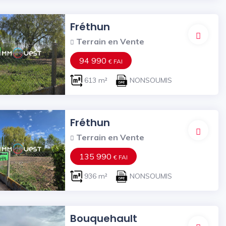
Fréthun
Terrain en Vente
94 990
€ FAI
613 m²
NONSOUMIS
Fréthun
Terrain en Vente
135 990
€ FAI
936 m²
NONSOUMIS
Bouquehault