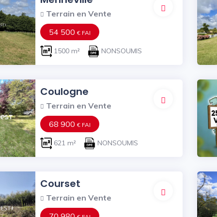
Terrain en Vente
54 500
€ FAI
1500 m²
NONSOUMIS
Coulogne
Terrain en Vente
68 900
€ FAI
621 m²
NONSOUMIS
Courset
Terrain en Vente
70 980
€ FAI