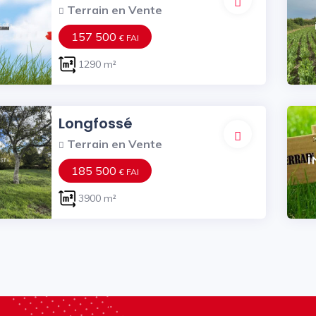
Terrain en Vente
157 500
€ FAI
1290 m²
Longfossé
Terrain en Vente
185 500
€ FAI
3900 m²