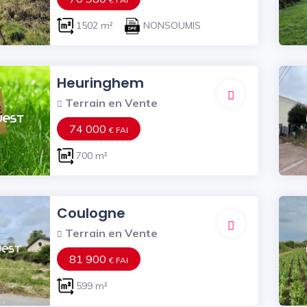
1502 m²
NONSOUMIS
Heuringhem
Terrain en Vente
74 000
€ FAI
700 m²
Coulogne
Terrain en Vente
81 900
€ FAI
599 m²