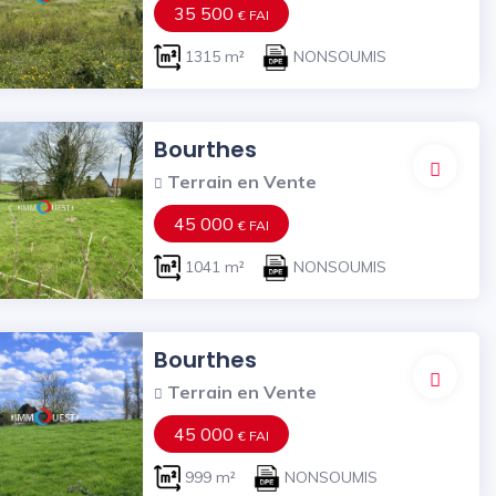
35 500
€ FAI
1315 m²
NONSOUMIS
Bourthes
Terrain en Vente
45 000
€ FAI
1041 m²
NONSOUMIS
Bourthes
Terrain en Vente
45 000
€ FAI
999 m²
NONSOUMIS