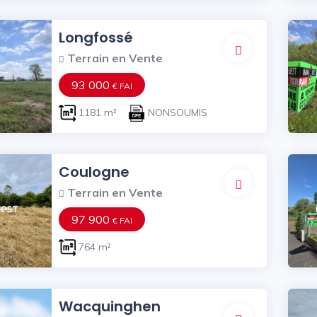
Longfossé
Terrain en Vente
93 000
€ FAI
1181 m²
NONSOUMIS
Coulogne
Terrain en Vente
97 900
€ FAI
764 m²
Wacquinghen