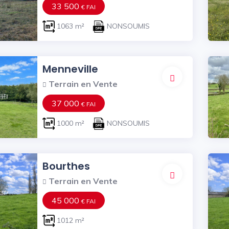
33 500
€ FAI
1063 m²
NONSOUMIS
Menneville
Terrain en Vente
37 000
€ FAI
1000 m²
NONSOUMIS
Bourthes
Terrain en Vente
45 000
€ FAI
1012 m²