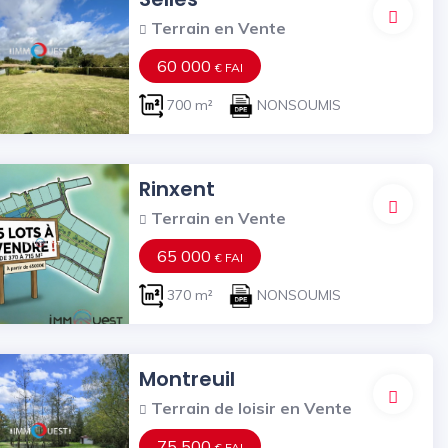
Terrain en Vente
60 000
€ FAI
700 m²
NONSOUMIS
Rinxent
Terrain en Vente
65 000
€ FAI
370 m²
NONSOUMIS
Montreuil
Terrain de loisir en Vente
75 500
€ FAI