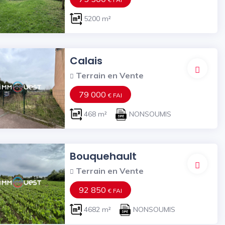
5200 m²
Calais
Terrain en Vente
79 000
€ FAI
468 m²
NONSOUMIS
Bouquehault
Terrain en Vente
92 850
€ FAI
4682 m²
NONSOUMIS