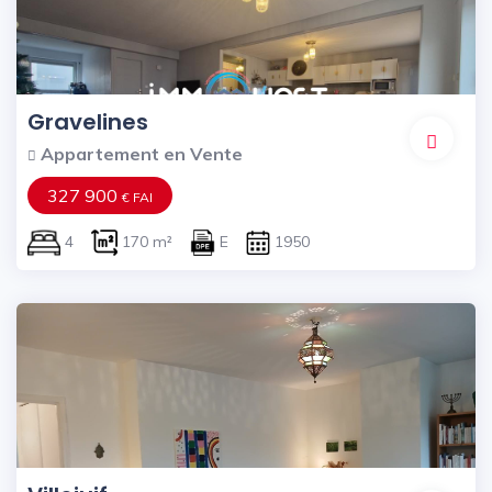
Gravelines
Appartement en Vente
327 900
€ FAI
4
170 m²
E
1950