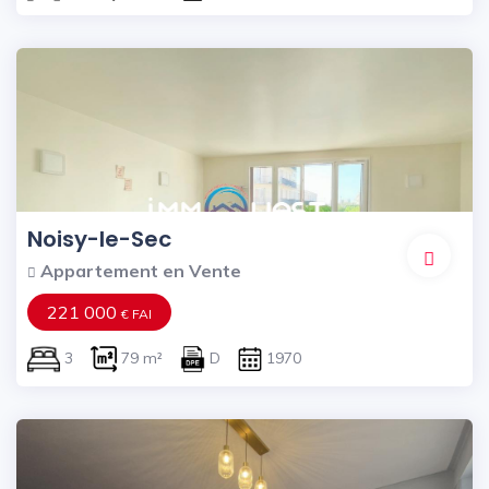
Noisy-le-Sec
Appartement en Vente
221 000
€ FAI
3
79 m²
D
1970