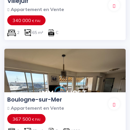
Villejuif
Appartement en Vente
340 000
€ FAI
2
65 m²
C
Boulogne-sur-Mer
Appartement en Vente
367 500
€ FAI