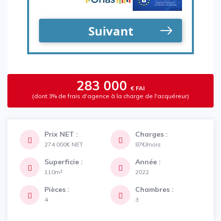
283 000
€ FAI
(dont 3% de frais d'agence à la charge de l'acquéreur)
Prix NET :
Charges :
274 000€
NET
87€/mois
Superficie :
Année :
110m²
2022
Pièces :
Chambres :
4
3