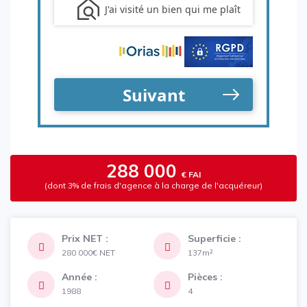
288 000
€ FAI
(dont 3% de frais d'agence à la charge de l'acquéreur)
Prix NET :
Superficie :
280 000€
NET
137m²
Année :
Pièces :
1988
4