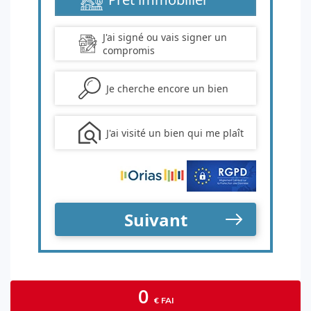
0
€ FAI