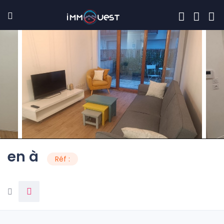
en à
Réf :